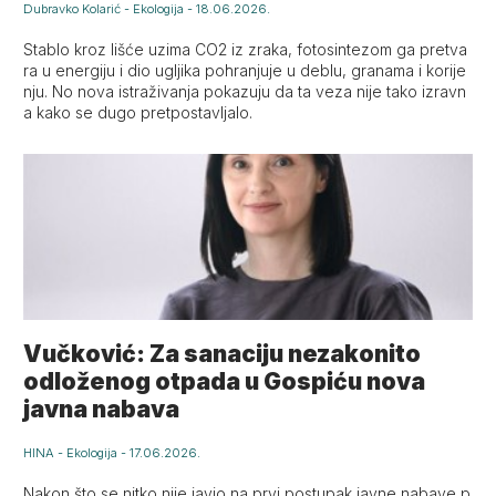
Dubravko Kolarić
-
Ekologija
-
18.06.2026.
Stablo kroz lišće uzima CO2 iz zraka, fotosintezom ga pretva
ra u energiju i dio ugljika pohranjuje u deblu, granama i korije
nju. No nova istraživanja pokazuju da ta veza nije tako izravn
a kako se dugo pretpostavljalo.
Vučković: Za sanaciju nezakonito
odloženog otpada u Gospiću nova
javna nabava
HINA
-
Ekologija
-
17.06.2026.
Nakon što se nitko nije javio na prvi postupak javne nabave p