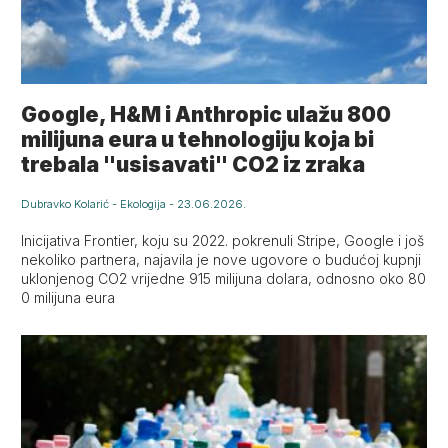
Google, H&M i Anthropic ulažu 800
milijuna eura u tehnologiju koja bi
trebala "usisavati" CO2 iz zraka
Dubravko Kolarić
-
Ekologija
-
23.06.2026.
Inicijativa Frontier, koju su 2022. pokrenuli Stripe, Google i još
nekoliko partnera, najavila je nove ugovore o budućoj kupnji
uklonjenog CO2 vrijedne 915 milijuna dolara, odnosno oko 80
0 milijuna eura