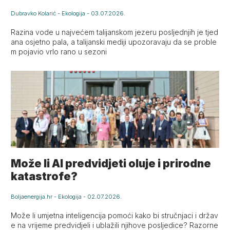
Dubravko Kolarić
-
Ekologija
-
03.07.2026.
Razina vode u najvećem talijanskom jezeru posljednjih je tjed
ana osjetno pala, a talijanski mediji upozoravaju da se proble
m pojavio vrlo rano u sezoni
Može li AI predvidjeti oluje i prirodne
katastrofe?
Boljaenergija.hr
-
Ekologija
-
02.07.2026.
Može li umjetna inteligencija pomoći kako bi stručnjaci i držav
e na vrijeme predvidjeli i ublažili njihove posljedice? Razorne