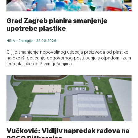
Grad Zagreb planira smanjenje
upotrebe plastike
HINA
-
Ekologija
-
22.06.2026.
Cilj je smanjenje nepovoljnog utjecaja proizvoda od plastike
na okoliš, poticanje odgovornog postupanja s otpadom i zam
jena plastike održivim rješenjima.
Vučković: Vidljiv napredak radova na