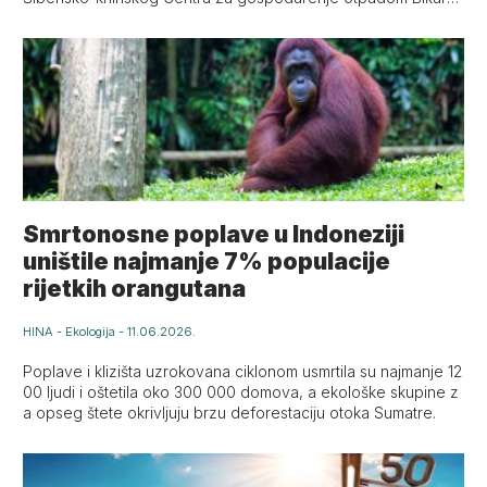
c.
Smrtonosne poplave u Indoneziji
uništile najmanje 7% populacije
rijetkih orangutana
HINA
-
Ekologija
-
11.06.2026.
Poplave i klizišta uzrokovana ciklonom usmrtila su najmanje 12
00 ljudi i oštetila oko 300 000 domova, a ekološke skupine z
a opseg štete okrivljuju brzu deforestaciju otoka Sumatre.