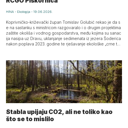
RCGO Piškornica
HINA
-
Ekologija
-
19.06.2026.
Koprivničko-križevački župan Tomislav Golubić rekao je da s
e na sastanku s ministricom razgovaralo i o drugim projektima
zaštite okoliša i vodnog gospodarstva, među kojima su sanac
ija nasipa uz Dravu, uklanjanje sedimenata iz jezera Šoderica
nakon poplava 2023. godine te rješavanje ekološke „crne to
čke“ bivše praonice vagona Botovo.
Stabla upijaju CO2, ali ne toliko kao
što se to mislilo