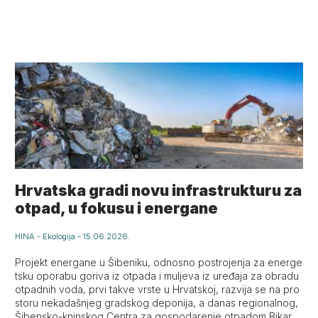
Hrvatska gradi novu infrastrukturu za
otpad, u fokusu i energane
HINA
-
Ekologija
-
15.06.2026.
Projekt energane u Šibeniku, odnosno postrojenja za energe
tsku oporabu goriva iz otpada i muljeva iz uređaja za obradu
otpadnih voda, prvi takve vrste u Hrvatskoj, razvija se na pro
storu nekadašnjeg gradskog deponija, a danas regionalnog,
Šibensko-kninskog Centra za gospodarenje otpadom Bikara