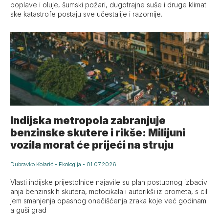
poplave i oluje, šumski požari, dugotrajne suše i druge klimat
ske katastrofe postaju sve učestalije i razornije.
Indijska metropola zabranjuje
benzinske skutere i rikše: Milijuni
vozila morat će prijeći na struju
Dubravko Kolarić
-
Ekologija
-
01.07.2026.
Vlasti indijske prijestolnice najavile su plan postupnog izbaciv
anja benzinskih skutera, motocikala i autorikši iz prometa, s cil
jem smanjenja opasnog onečišćenja zraka koje već godinam
a guši grad