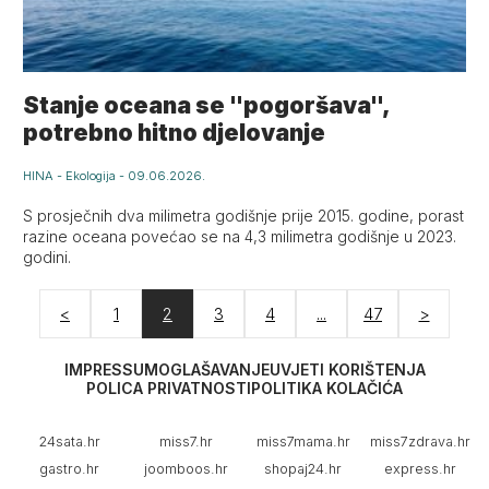
Stanje oceana se "pogoršava",
potrebno hitno djelovanje
HINA
-
Ekologija
-
09.06.2026.
S prosječnih dva milimetra godišnje prije 2015. godine, porast
razine oceana povećao se na 4,3 milimetra godišnje u 2023.
godini.
<
1
2
3
4
...
47
>
IMPRESSUM
OGLAŠAVANJE
UVJETI KORIŠTENJA
POLICA PRIVATNOSTI
POLITIKA KOLAČIĆA
24sata.hr
miss7.hr
miss7mama.hr
miss7zdrava.hr
gastro.hr
joomboos.hr
shopaj24.hr
express.hr