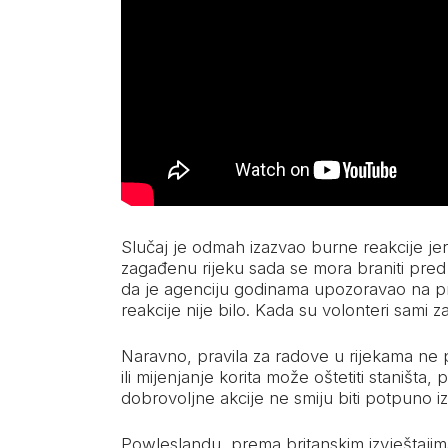
Slučaj je odmah izazvao burne reakcije jer 
zagađenu rijeku sada se mora braniti pred 
da je agenciju godinama upozoravao na pro
reakcije nije bilo. Kada su volonteri sami z
Naravno, pravila za radove u rijekama ne 
ili mijenjanje korita može oštetiti staništa, 
dobrovoljne akcije ne smiju biti potpuno i
Powleslandu, prema britanskim izvještajima