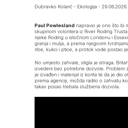
Dubravko Kolarić
-
Ekologija
-
29.06.2026.
Paul Powlesland
napravio je ono što bi 
skupinom volontera iz River Roding Trusta 
rijeke Roding u istočnom Londonu i Essexu
granja i mulja, a prema njegovim tvrdnjama,
ribe, kukci i ptice, a protok vode postao je 
No umjesto zahvale, stigla je istraga. Bri
izvedeni bez potrebne dozvole. Problem z
je izvađen i materijal iz korita te da je 
prema agenciji, možda radilo o zahvatu koji
takav posao trebala službena dozvola.