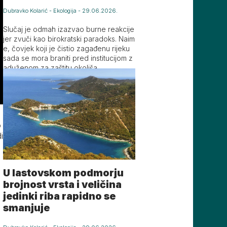
Dubravko Kolarić
-
Ekologija
-
29.06.2026.
Slučaj je odmah izazvao burne reakcije
jer zvuči kao birokratski paradoks. Naim
e, čovjek koji je čistio zagađenu rijeku
sada se mora braniti pred institucijom z
aduženom za zaštitu okoliša
o
i
U lastovskom podmorju
brojnost vrsta i veličina
jedinki riba rapidno se
smanjuje