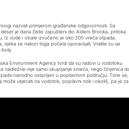
mnogi nazvali primjerom građanske odgovornosti. Sa
deset je dana čistio zapušteni dio Alders Brooka, pritoka
. Iz vode i obale izvučeno je oko 200 vreća otpada,
 rijeka se nakon toga počela oporavljati. Vratile su se
bolji.
tanska Environment Agency tvrdi da su radovi u vodotoku
a nadležne nije samo skupljanje smeća, nego činjenica d
dio otpada navodno ostavljen u poplavnom području. Time se,
 može utjecati na vodotok, poplavni rizik i okoliš, pa je za