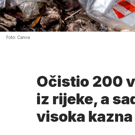
Foto:
Canva
Očistio 200 
iz rijeke, a sa
visoka kazna