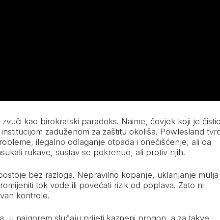
zvuči kao birokratski paradoks. Naime, čovjek koji je čisti
institucijom zaduženom za zaštitu okoliša. Powlesland tvrd
bleme, ilegalno odlaganje otpada i onečišćenje, ali da
asukali rukave, sustav se pokrenuo, ali protiv njih.
postoje bez razloga. Nepravilno kopanje, uklanjanje mulja
promijeniti tok vode ili povećati rizik od poplava. Zato ni
zvan kontrole.
, u najgorem slučaju prijeti kazneni progon, a za takve