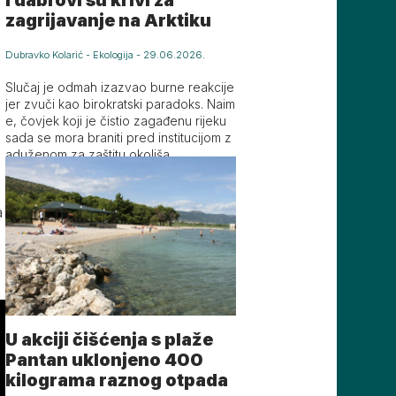
zagrijavanje na Arktiku
Dubravko Kolarić
-
Ekologija
-
29.06.2026.
Slučaj je odmah izazvao burne reakcije
jer zvuči kao birokratski paradoks. Naim
e, čovjek koji je čistio zagađenu rijeku
sada se mora braniti pred institucijom z
aduženom za zaštitu okoliša
a
U akciji čišćenja s plaže
Pantan uklonjeno 400
kilograma raznog otpada