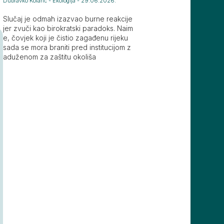
Dubravko Kolarić
-
Ekologija
-
29.06.2026.
Slučaj je odmah izazvao burne reakcije
jer zvuči kao birokratski paradoks. Naim
e, čovjek koji je čistio zagađenu rijeku
sada se mora braniti pred institucijom z
aduženom za zaštitu okoliša