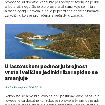
rovedene su dodatne konzultacije i provjere tvrdnji da je udi
o klora viši nego što je bio prema analizama koje se im bile n
a raspolaganju, navela je, te je pripremljena dodatna nabava
za količinu koja je pronađena između dviju zgrada.
U lastovskom podmorju brojnost
vrsta i veličina jedinki riba rapidno se
smanjuje
HINA
-
Ekologija
-
17.06.2026.
Nakon što se nitko nije javio na prvi postupak javne nabave p
rovedene su dodatne konzultacije i provjere tvrdnji da je udi
o klora viši nego što je bio prema analizama koje se im bile n