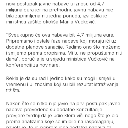
novi postupak javne nabave u iznosu od 4,7
milijuna eura jer na prethodnu javnu nabavu nije
bila zaprimljena niti jedna ponuda, izvijestila je
ministrica zaštite okoliša Marija Vučković.
"Sveukupno će ova nabava biti 4,7 milijuna eura.
Pripremamo i ostale faze nabave koji moraju ići uz
dodatne planove sanacije. Radimo ono što možemo
i smijemo prema propisima. Mi tu ne propuštamo niti
dana", poručila je u srijedu ministrica Vučković na
konferenciji za novinare.
Rekla je da su radili jedino kako su mogli i smjeli u
vremenu i u iznosima koji su bili rezultat istraživanja
tržišta.
Nakon što se nitko nije javio na prvi postupak javne
nabave provedene su dodatne konzultacije i
provjere tvrdnji da je udio klora viši nego što je bio
prema analizama koje se im bile na raspolaganju,
navela je, te je pripremljena dodatna nabava za