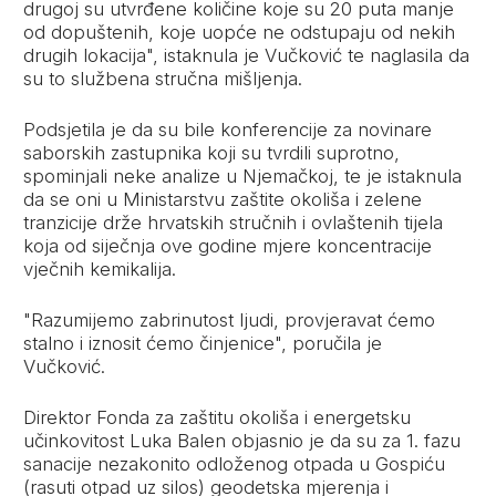
drugoj su utvrđene količine koje su 20 puta manje
od dopuštenih, koje uopće ne odstupaju od nekih
drugih lokacija", istaknula je Vučković te naglasila da
su to službena stručna mišljenja.
Podsjetila je da su bile konferencije za novinare
saborskih zastupnika koji su tvrdili suprotno,
spominjali neke analize u Njemačkoj, te je istaknula
da se oni u Ministarstvu zaštite okoliša i zelene
tranzicije drže hrvatskih stručnih i ovlaštenih tijela
koja od siječnja ove godine mjere koncentracije
vječnih kemikalija.
"Razumijemo zabrinutost ljudi, provjeravat ćemo
stalno i iznosit ćemo činjenice", poručila je
Vučković.
Direktor Fonda za zaštitu okoliša i energetsku
učinkovitost Luka Balen objasnio je da su za 1. fazu
sanacije nezakonito odloženog otpada u Gospiću
(rasuti otpad uz silos) geodetska mjerenja i