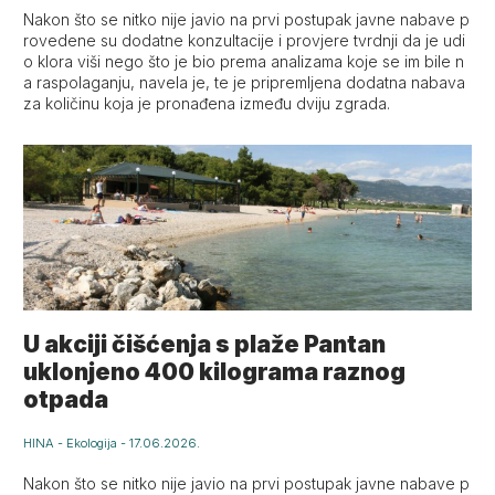
Nakon što se nitko nije javio na prvi postupak javne nabave p
rovedene su dodatne konzultacije i provjere tvrdnji da je udi
o klora viši nego što je bio prema analizama koje se im bile n
a raspolaganju, navela je, te je pripremljena dodatna nabava
za količinu koja je pronađena između dviju zgrada.
U akciji čišćenja s plaže Pantan
uklonjeno 400 kilograma raznog
otpada
HINA
-
Ekologija
-
17.06.2026.
Nakon što se nitko nije javio na prvi postupak javne nabave p