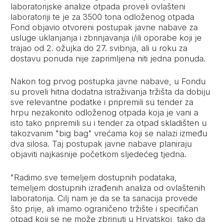
laboratorijske analize otpada proveli ovlašteni
laboratoriji te je za 3500 tona odloženog otpada
Fond objavio otvoreni postupak javne nabave za
usluge uklanjanja i zbrinjavanja i/ili oporabe koji je
trajao od 2. ožujka do 27. svibnja, ali u roku za
dostavu ponuda nije zaprimljena niti jedna ponuda.
Nakon tog prvog postupka javne nabave, u Fondu
su proveli hitna dodatna istraživanja tržišta da dobiju
sve relevantne podatke i pripremili su tender za
hrpu nezakonito odloženog otpada koja je vani a
isto tako pripremili su i tender za otpad skladišten u
takozvanim "big bag" vrećama koji se nalazi između
dva silosa. Taj postupak javne nabave planiraju
objaviti najkasnije početkom sljedećeg tjedna.
"Radimo sve temeljem dostupnih podataka,
temeljem dostupnih izrađenih analiza od ovlaštenih
laboratorija. Cilj nam je da se ta sanacija provede
što prije, ali imamo ograničeno tržište i specifičan
otpad koji se ne može zbrinuti u Hrvatskoj, tako da