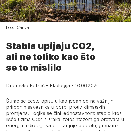
Foto:
Canva
Stabla upijaju CO2,
ali ne toliko kao što
se to mislilo
Dubravko Kolarić
-
Ekologija
-
18.06.2026.
Šume se često opisuju kao jedan od najvažnijih
prirodnih saveznika u borbi protiv klimatskih
promjena. Logika se čini jednostavnom: stablo kroz
lišće uzima CO2 iz zraka, fotosintezom ga pretvara u
energiju i dio ugljika pohranjuje u deblu, granama i