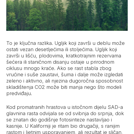
To je ključna razlika. Ugljik koji završi u deblu može
ostati vezan desetljećima ili stoljećima. Ugljik koji
završi u lišću, plodovima, kratkotrajnim rezervama
šećera ili staničnom disanju ostaje u prirodnom
ciklusu mnogo kraće. Ako se rast stabla zbog
vrućine i suše zaustavi, šuma i dalje može izgledati
zeleno i aktivno, ali njezina dugoročna sposobnost
skladištenja CO2 može biti manja nego što modeli
predviđaju.
Kod promatranih hrastova u istočnom dijelu SAD-a
glavnina rasta odvijala se od svibnja do srpnja, dok
se znatan dio godišnje fotosinteze nastavljao i
kasnije. U Kaliforniji je ritam bio drugačiji, s ranijim
rastom i ljetnim usporavanjem, ali rezultat je sličan,