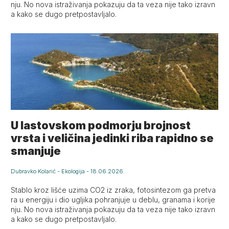
nju. No nova istraživanja pokazuju da ta veza nije tako izravn
a kako se dugo pretpostavljalo.
U lastovskom podmorju brojnost
vrsta i veličina jedinki riba rapidno se
smanjuje
Dubravko Kolarić
-
Ekologija
-
18.06.2026.
Stablo kroz lišće uzima CO2 iz zraka, fotosintezom ga pretva
ra u energiju i dio ugljika pohranjuje u deblu, granama i korije
nju. No nova istraživanja pokazuju da ta veza nije tako izravn
a kako se dugo pretpostavljalo.