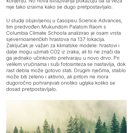
korijenju. No nova istraživanja pokazuju da ta veza
nije tako izravna kako se dugo pretpostavljalo.
U studiji objavljenoj u časopisu Science Advances,
tim predvođen Mukundom Palatom Raom s
Columbia Climate Schoola analizirao je osam vrsta
sjevernoameričkih hrastova na 137 lokacija.
Zaključak je važan za klimatske modele: hrastovi i
dalje mogu uzimati CO2 iz zraka, ali to ne znači da
ga jednako učinkovito pretvaraju u novo drvo. Pri
velikim vrućinama i suši fotosinteza se nastavlja, dok
rast debla može gotovo stati. Drugim riječima, stablo
može biti zeleno i aktivno, ali pritom ne mora
dugoročno pohranjivati onoliko ugljika koliko se
dosad pretpostavljalo.