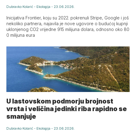
Dubravko Kolarić
-
Ekologija
-
23.06.2026.
Inicijativa Frontier, koju su 2022. pokrenuli Stripe, Google i još
nekoliko partnera, najavila je nove ugovore o budućoj kupnji
uklonjenog CO2 vrijedne 915 milijuna dolara, odnosno oko 80
0 milijuna eura
U lastovskom podmorju brojnost
vrsta i veličina jedinki riba rapidno se
smanjuje
Dubravko Kolarić
-
Ekologija
-
23.06.2026.