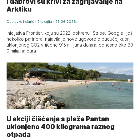
I dabrovi su krivi za zagrijavanje na
Arktiku
Dubravko Kolarić
-
Ekologija
-
23.06.2026.
Inicijativa Frontier, koju su 2022. pokrenuli Stripe, Google i još
nekoliko partnera, najavila je nove ugovore o budućoj kupnji
uklonjenog CO2 vrijedne 915 milijuna dolara, odnosno oko 80
0 milijuna eura
U akciji čišćenja s plaže Pantan
uklonjeno 400 kilograma raznog
otpada