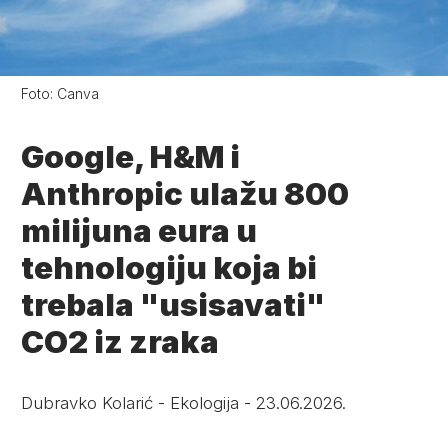
Foto:
Canva
Google, H&M i
Anthropic ulažu 800
milijuna eura u
tehnologiju koja bi
trebala "usisavati"
CO2 iz zraka
Dubravko Kolarić
-
Ekologija
-
23.06.2026.