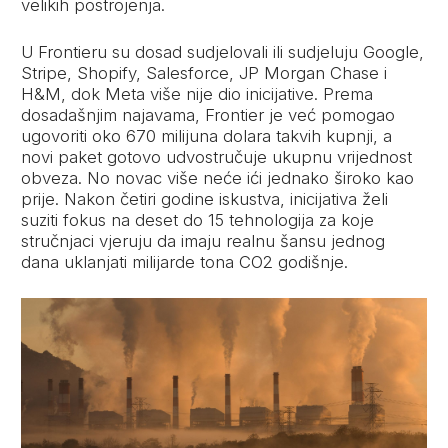
velikih postrojenja.
U Frontieru su dosad sudjelovali ili sudjeluju Google,
Stripe, Shopify, Salesforce, JP Morgan Chase i
H&M, dok Meta više nije dio inicijative. Prema
dosadašnjim najavama, Frontier je već pomogao
ugovoriti oko 670 milijuna dolara takvih kupnji, a
novi paket gotovo udvostručuje ukupnu vrijednost
obveza. No novac više neće ići jednako široko kao
prije. Nakon četiri godine iskustva, inicijativa želi
suziti fokus na deset do 15 tehnologija za koje
stručnjaci vjeruju da imaju realnu šansu jednog
dana uklanjati milijarde tona CO2 godišnje.