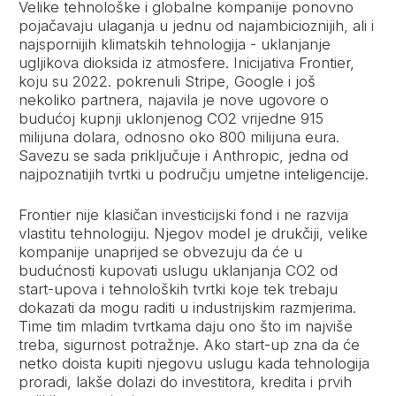
Velike tehnološke i globalne kompanije ponovno
pojačavaju ulaganja u jednu od najambicioznijih, ali i
najspornijih klimatskih tehnologija - uklanjanje
ugljikova dioksida iz atmosfere. Inicijativa Frontier,
koju su 2022. pokrenuli Stripe, Google i još
nekoliko partnera, najavila je nove ugovore o
budućoj kupnji uklonjenog CO2 vrijedne 915
milijuna dolara, odnosno oko 800 milijuna eura.
Savezu se sada priključuje i Anthropic, jedna od
najpoznatijih tvrtki u području umjetne inteligencije.
Frontier nije klasičan investicijski fond i ne razvija
vlastitu tehnologiju. Njegov model je drukčiji, velike
kompanije unaprijed se obvezuju da će u
budućnosti kupovati uslugu uklanjanja CO2 od
start-upova i tehnoloških tvrtki koje tek trebaju
dokazati da mogu raditi u industrijskim razmjerima.
Time tim mladim tvrtkama daju ono što im najviše
treba, sigurnost potražnje. Ako start-up zna da će
netko doista kupiti njegovu uslugu kada tehnologija
proradi, lakše dolazi do investitora, kredita i prvih