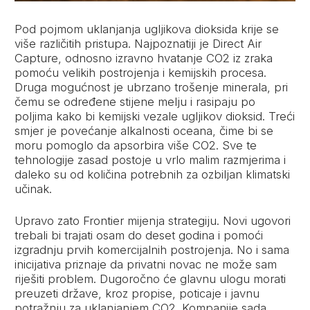
Pod pojmom uklanjanja ugljikova dioksida krije se
više različitih pristupa. Najpoznatiji je Direct Air
Capture, odnosno izravno hvatanje CO2 iz zraka
pomoću velikih postrojenja i kemijskih procesa.
Druga mogućnost je ubrzano trošenje minerala, pri
čemu se određene stijene melju i rasipaju po
poljima kako bi kemijski vezale ugljikov dioksid. Treći
smjer je povećanje alkalnosti oceana, čime bi se
moru pomoglo da apsorbira više CO2. Sve te
tehnologije zasad postoje u vrlo malim razmjerima i
daleko su od količina potrebnih za ozbiljan klimatski
učinak.
Upravo zato Frontier mijenja strategiju. Novi ugovori
trebali bi trajati osam do deset godina i pomoći
izgradnju prvih komercijalnih postrojenja. No i sama
inicijativa priznaje da privatni novac ne može sam
riješiti problem. Dugoročno će glavnu ulogu morati
preuzeti države, kroz propise, poticaje i javnu
potražnju za uklanjanjem CO2. Kompanije sada