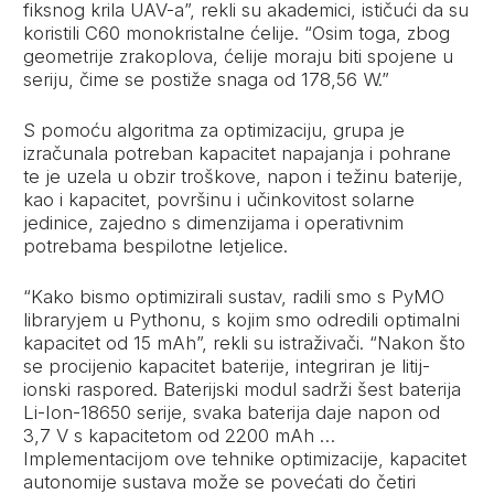
fiksnog krila UAV-a”, rekli su akademici, ističući da su
koristili C60 monokristalne ćelije. “Osim toga, zbog
geometrije zrakoplova, ćelije moraju biti spojene u
seriju, čime se postiže snaga od 178,56 W.”
S pomoću algoritma za optimizaciju, grupa je
izračunala potreban kapacitet napajanja i pohrane
te je uzela u obzir troškove, napon i težinu baterije,
kao i kapacitet, površinu i učinkovitost solarne
jedinice, zajedno s dimenzijama i operativnim
potrebama bespilotne letjelice.
“Kako bismo optimizirali sustav, radili smo s PyMO
libraryjem u Pythonu, s kojim smo odredili optimalni
kapacitet od 15 mAh”, rekli su istraživači. “Nakon što
se procijenio kapacitet baterije, integriran je litij-
ionski raspored. Baterijski modul sadrži šest baterija
Li-Ion-18650 serije, svaka baterija daje napon od
3,7 V s kapacitetom od 2200 mAh …
Implementacijom ove tehnike optimizacije, kapacitet
autonomije sustava može se povećati do četiri