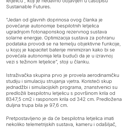
letjelicu”, koji je nedavno objavljen u časopisu
Sustainable Futures.
“Jedan od glavnih doprinosa ovog članka je
povećanje autonomije bespilotnih letjelica
ugradnjom fotonaponskog rezervnog sustava
solarne energije. Optimizacija sustava za pohranu
podataka provodi se na temelju objektivne funkcije,
u kojoj je kapacitet baterije minimiziran kako bi se
povećala autonomija leta budući da je u izravnoj
vezi s težinom letjelice”, stoji u članku.
Istraživačka skupina prvo je provela aerodinamičku
studiju i simulaciju strujanja vjetra. Koristeći skup
jednadžbi i simulacijskih programa, znanstvenici su
predložili bespilotnu letjelicu s površinom krila od
8347,5 cm2 i rasponom krila od 342 cm. Predložena
duljina trupa bila je 97,6 cm.
Pretpostavljeno je da će bespilotna letjelica imati
nekoliko telemetrijskih sustava, kameru i odašiljač,