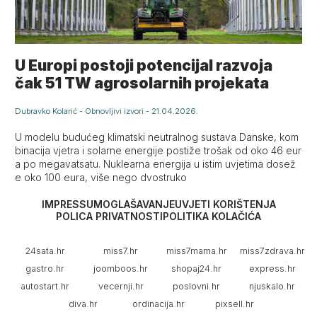
U Europi postoji potencijal razvoja
čak 51 TW agrosolarnih projekata
Dubravko Kolarić
-
Obnovljivi izvori
-
21.04.2026.
U modelu budućeg klimatski neutralnog sustava Danske, kom
binacija vjetra i solarne energije postiže trošak od oko 46 eur
a po megavatsatu. Nuklearna energija u istim uvjetima dosež
e oko 100 eura, više nego dvostruko
IMPRESSUM
OGLAŠAVANJE
UVJETI KORIŠTENJA
POLICA PRIVATNOSTI
POLITIKA KOLAČIĆA
24sata.hr
miss7.hr
miss7mama.hr
miss7zdrava.hr
gastro.hr
joomboos.hr
shopaj24.hr
express.hr
autostart.hr
vecernji.hr
poslovni.hr
njuskalo.hr
diva.hr
ordinacija.hr
pixsell.hr