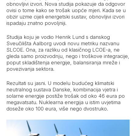
obnovljivi izvori. Nova studija pokazuje da odgovor
ovisi o tome kako se trošak uopće mjeri. Kada se u
obzir uzme cijeli energetski sustav, obnovljivi izvori
ispadaju znatno povoljniji.
Studija koju je vodio Henrik Lund s danskog
Sveučilišta Aalborg uvodi novu metriku nazvanu
SLCOE. Ona, za razliku od klasičnog LCOE-a, ne
gleda samo proizvodnju, nego i troškove integracije,
poput skladištenja energije, balansiranja mreže i
povezivanja sektora.
Rezultati su jasni. U modelu budućeg klimatski
neutralnog sustava Danske, kombinacija vjetra i
solarne energije postiže trošak od oko 46 eura po
megavatsatu. Nuklearna energija u istim uvjetima
doseže oko 100 eura, više nego dvostruko.