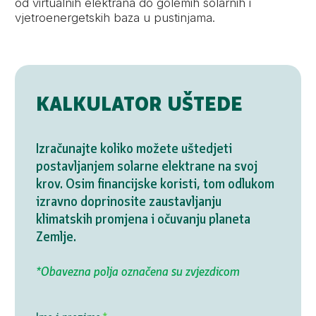
od virtualnih elektrana do golemih solarnih i
vjetroenergetskih baza u pustinjama.