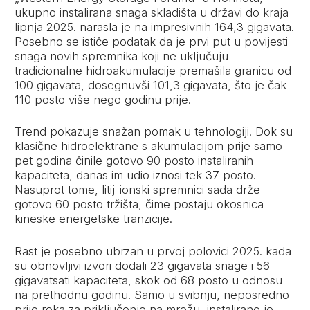
ukupno instalirana snaga
skladišta
u
državi
do kraja
lipnja 2025. narasla je na impresivnih 164,3 gigavata.
Posebno se isti
če podatak da je prvi put u povijesti
snaga novih spremnika koji ne uključuju
tradicionalne hidroakumulacije premašila granicu od
100 gigavata, dosegnuvši 101,3 gigavata, što je
čak
110 posto više nego godinu prije.
Trend pokazuje snažan pomak u tehnologiji. Dok su
klasične hidroelektrane s akumulacijom prije samo
pet godina činile gotovo 90 posto instaliranih
kapaciteta, danas im udio iznosi tek 37 posto.
Nasuprot tome, litij-ionski spremnici sada drže
gotovo 60 posto tržišta, čime postaju okosnica
kineske energetske tranzicije.
Rast je posebno ubrzan u prvoj polovici 2025. kada
su obnovljivi izvori dodali 23 gigavata snage i 56
gigavatsati kapaciteta,
skok od 68 posto u odnosu
na prethodnu godinu. Samo u svibnju, neposredno
prije roka za priklju
čenje na mrežu, instalirano je