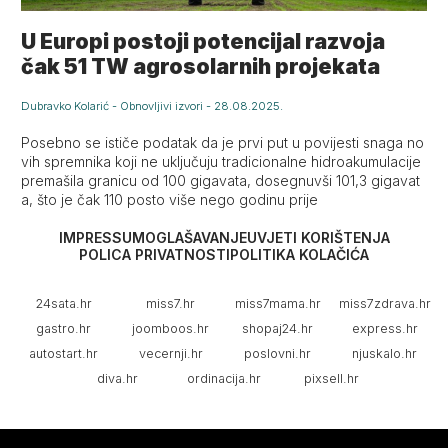
U Europi postoji potencijal razvoja
čak 51 TW agrosolarnih projekata
Dubravko Kolarić
-
Obnovljivi izvori
-
28.08.2025.
Posebno se ističe podatak da je prvi put u povijesti snaga no
vih spremnika koji ne uključuju tradicionalne hidroakumulacije
premašila granicu od 100 gigavata, dosegnuvši 101,3 gigavat
a, što je čak 110 posto više nego godinu prije
IMPRESSUM
OGLAŠAVANJE
UVJETI KORIŠTENJA
POLICA PRIVATNOSTI
POLITIKA KOLAČIĆA
24sata.hr
miss7.hr
miss7mama.hr
miss7zdrava.hr
gastro.hr
joomboos.hr
shopaj24.hr
express.hr
autostart.hr
vecernji.hr
poslovni.hr
njuskalo.hr
diva.hr
ordinacija.hr
pixsell.hr