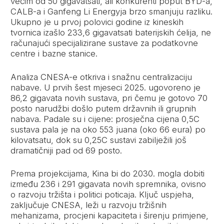
većim od 50 gigavatsati, ali konkurenti poput BYD-a,
CALB-a i Ganfeng Li Energyja brzo smanjuju razliku.
Ukupno je u prvoj polovici godine iz kineskih
tvornica izašlo 233,6 gigavatsati baterijskih ćelija, ne
računajući specijalizirane sustave za podatkovne
centre i bazne stanice.
Analiza CNESA-e otkriva i snažnu centralizaciju
nabave. U prvih šest mjeseci 2025. ugovoreno je
86,2 gigavata novih sustava, pri čemu je gotovo 70
posto narudžbi došlo putem državnih ili grupnih
nabava. Padale su i cijene: prosječna cijena 0,5C
sustava pala je na oko 553 juana (oko 66 eura) po
kilovatsatu, dok su 0,25C sustavi zabilježili još
dramatičniji pad od 69 posto.
Prema projekcijama, Kina bi do 2030. mogla dobiti
između 236 i 291 gigavata novih spremnika, ovisno
o razvoju tržišta i politici poticaja. Ključ uspjeha,
zaključuje CNESA, leži u razvoju tržišnih
mehanizama, procjeni kapaciteta i širenju primjene,