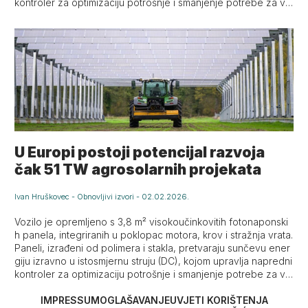
kontroler za optimizaciju potrošnje i smanjenje potrebe za va
njskim punjenjem.
U Europi postoji potencijal razvoja
čak 51 TW agrosolarnih projekata
Ivan Hruškovec
-
Obnovljivi izvori
-
02.02.2026.
Vozilo je opremljeno s 3,8 m² visokoučinkovitih fotonaponski
h panela, integriranih u poklopac motora, krov i stražnja vrata.
Paneli, izrađeni od polimera i stakla, pretvaraju sunčevu ener
giju izravno u istosmjernu struju (DC), kojom upravlja napredni
kontroler za optimizaciju potrošnje i smanjenje potrebe za va
njskim punjenjem.
IMPRESSUM
OGLAŠAVANJE
UVJETI KORIŠTENJA