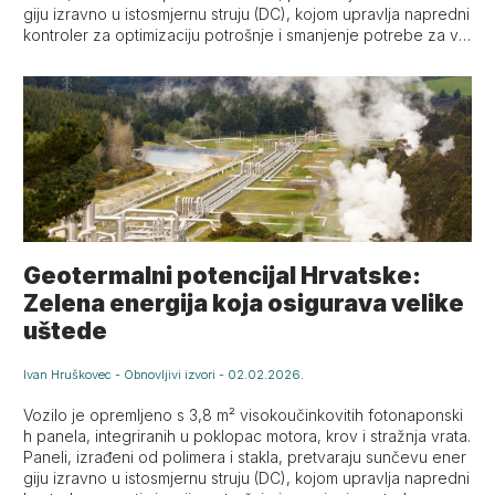
giju izravno u istosmjernu struju (DC), kojom upravlja napredni
kontroler za optimizaciju potrošnje i smanjenje potrebe za va
njskim punjenjem.
Geotermalni potencijal Hrvatske:
Zelena energija koja osigurava velike
uštede
Ivan Hruškovec
-
Obnovljivi izvori
-
02.02.2026.
Vozilo je opremljeno s 3,8 m² visokoučinkovitih fotonaponski
h panela, integriranih u poklopac motora, krov i stražnja vrata.
Paneli, izrađeni od polimera i stakla, pretvaraju sunčevu ener
giju izravno u istosmjernu struju (DC), kojom upravlja napredni