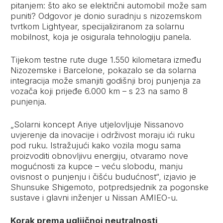
pitanjem: što ako se električni automobil može sam
puniti? Odgovor je donio suradnju s nizozemskom
tvrtkom Lightyear, specijaliziranom za solarnu
mobilnost, koja je osigurala tehnologiju panela.
Tijekom testne rute duge 1.550 kilometara između
Nizozemske i Barcelone, pokazalo se da solarna
integracija može smanjiti godišnji broj punjenja za
vozača koji prijeđe 6.000 km – s 23 na samo 8
punjenja.
„Solarni koncept Ariye utjelovljuje Nissanovo
uvjerenje da inovacije i održivost moraju ići ruku
pod ruku. Istražujući kako vozila mogu sama
proizvoditi obnovljivu energiju, otvaramo nove
mogućnosti za kupce – veću slobodu, manju
ovisnost o punjenju i čišću budućnost“, izjavio je
Shunsuke Shigemoto, potpredsjednik za pogonske
sustave i glavni inženjer u Nissan AMIEO-u.
Korak prema ugljičnoj neutralnosti