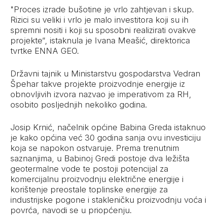
"Proces izrade bušotine je vrlo zahtjevan i skup.
Rizici su veliki i vrlo je malo investitora koji su ih
spremni nositi i koji su sposobni realizirati ovakve
projekte“, istaknula je Ivana Meašić, direktorica
tvrtke ENNA GEO.
Državni tajnik u Ministarstvu gospodarstva Vedran
Špehar takve projekte proizvodnje energije iz
obnovljivih izvora nazvao je imperativom za RH,
osobito posljednjih nekoliko godina.
Josip Krnić, načelnik općine Babina Greda istaknuo
je kako općina već 30 godina sanja ovu investiciju
koja se napokon ostvaruje. Prema trenutnim
saznanjima, u Babinoj Gredi postoje dva ležišta
geotermalne vode te postoji potencijal za
komercijalnu proizvodnju električne energije i
korištenje preostale toplinske energije za
industrijske pogone i stakleničku proizvodnju voća i
povrća, navodi se u priopćenju.