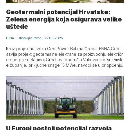
Geotermalni potencijal Hrvatske:
Zelena energija koja osigurava velike
uštede
HINA
-
Obnovljivi izvori
-
27.08.2025.
Kroz projektnu tvrtku Geo Power Babina Greda, ENNA Geo r
azvija projekt geotermalne elektrane za proizvodnju električn
e energije u Babinoj Gredi, na području Vukovarsko-srijemsk
e županije, priključne snage 15 MWe, navodi se u priopćenju.
U Europi postoji potencijal razvoja