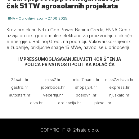
čak 51 TW agrosolarnih projekata
HINA
-
Obnovljivi izvori
-
27.08.2025.
Kroz projektnu tvrtku Geo Power Babina Greda, ENNA Geo r
azvija projekt geotermalne elektrane za proizvodnju električn
e energije u Babinoj Gredi, na području Vukovarsko-srijemsk
e županije, priključne snage 15 MWe, navodi se u priopćenju.
IMPRESSUM
OGLAŠAVANJE
UVJETI KORIŠTENJA
POLICA PRIVATNOSTI
POLITIKA KOLAČIĆA
24sata.hr
miss7.hr
miss7mama.hr
miss7zdrava.hr
gastro.hr
joomboos.hr
shopaj24.hr
express.hr
autostart.hr
vecernji.hr
poslovni.hr
njuskalo.hr
diva.hr
ordinacija.hr
pixsell.hr
COPYRIGHT © 24sata d.o.o.