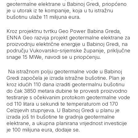
geotermalne elektrane u Babinoj Gredi, priopćeno
je u utorak iz te kompanije, koja u tu istražnu
bušotinu ulaže 11 milijuna eura.
Kroz projektnu tvrtku Geo Power Babina Greda,
ENNA Geo razvija projekt geotermalne elektrane za
proizvodnju električne energije u Babinoj Gredi, na
području Vukovarsko-srijemske županije, priključne
snage 15 MWe, navodi se u priopćenju.
Na istražnom polju geotermalne vode u Babinoj
Gredi započela je izrada istražne bušotine. Plan je
kroz idućih 110 dana izraditi geotermalnu bušotinu
do čak 3850 metara dubine te provesti proizvodno
testiranje s očekivanim protokom geotermalne vode
od 110 litara u sekundi te temperaturom od 170
Celzijevih stupnjeva. U Babinoj Gredi u planu je
izrada još tri bušotine te gradnja geotermalne
elektrane, a ukupna planirana vrijednost investicije
je 100 milijuna eura, dodaje se.