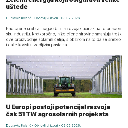
uštede
Dubravko Kolarić
-
Obnovljivi izvori
-
03.02.2026.
Pad cijene srebra mogao bi imati dvojak učinak na fotonapon
sku industriju. Kratkoročno, niže cijene sirovine smanjuju trošk
ove proizvodnje solarnih ćelija, s obzirom na to da se srebro
i dalje koristi u vodljivim pastama
U Europi postoji potencijal razvoja
čak 51 TW agrosolarnih projekata
Dubravko Kolarić
-
Obnovljivi izvori
-
03.02.2026.