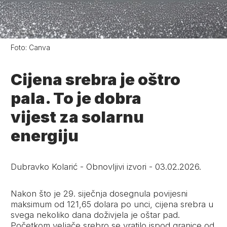
Foto:
Canva
Cijena srebra je oštro
pala. To je dobra
vijest za solarnu
energiju
Dubravko Kolarić
-
Obnovljivi izvori
-
03.02.2026.
Nakon što je 29. siječnja dosegnula povijesni
maksimum od 121,65 dolara po unci, cijena srebra u
svega nekoliko dana doživjela je oštar pad.
Početkom veljače srebro se vratilo ispod granice od