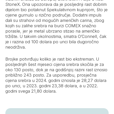
StoneX. Ona upozorava da je posljednji rast dobrim
dijelom bio potaknut špekulativnom kupnjom, što je
cijene gurnulo u rizično područje. Dodatni impuls
dali su strahovi od mogućih američkih carina, zbog
kojih su zalihe srebra na burzi COMEX snažno
porasle, jer je metal ubrzano stizao na američko
tržište. U takvim okolnostima, smatra O’Connell, čak
je i razina od 100 dolara po unci bila dugoročno
neodrživa.
Brojke potvrđuju koliko je rast bio ekstreman. U
posljednjih šest mjeseci cijena srebra skočila je za
oko 130 posto, dok je na godišnjoj razini rast iznosio
približno 243 posto. Za usporedbu, prosječna
cijena srebra u 2024. godini iznosila je 28,27 dolara
po unci, u 2023. godini 23,38 dolara, a u 2022.
godini svega 21,80 dolara.