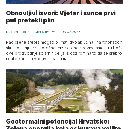
Obnovljivi izvori: Vjetar i sunce prvi
put pretekli plin
Dubravko Kolarić
-
Obnovljivi izvori
-
03.02.2026.
Pad cijene srebra mogao bi imati dvojak učinak na fotonapon
sku industriju. Kratkoročno, niže cijene sirovine smanjuju trošk
ove proizvodnje solarnih ćelija, s obzirom na to da se srebro
i dalje koristi u vodljivim pastama
Geotermalni potencijal Hrvatske:
Zelena energija koja osigurava velike