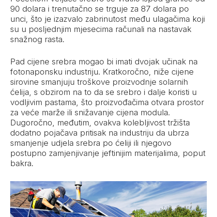
90 dolara i trenutačno se trguje za 87 dolara po
unci, što je izazvalo zabrinutost među ulagačima koji
su u posljednjim mjesecima računali na nastavak
snažnog rasta.
Pad cijene srebra mogao bi imati dvojak učinak na
fotonaponsku industriju. Kratkoročno, niže cijene
sirovine smanjuju troškove proizvodnje solarnih
ćelija, s obzirom na to da se srebro i dalje koristi u
vodljivim pastama, što proizvođačima otvara prostor
za veće marže ili snižavanje cijena modula.
Dugoročno, međutim, ovakva kolebljivost tržišta
dodatno pojačava pritisak na industriju da ubrza
smanjenje udjela srebra po ćeliji ili njegovo
postupno zamjenjivanje jeftinijim materijalima, poput
bakra.