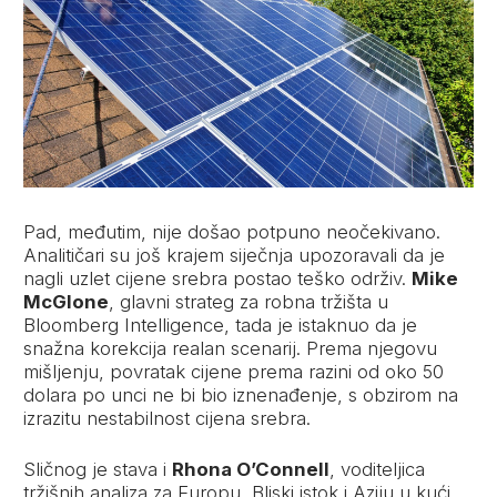
Pad, međutim, nije došao potpuno neočekivano.
Analitičari su još krajem siječnja upozoravali da je
nagli uzlet cijene srebra postao teško održiv.
Mike
McGlone
, glavni strateg za robna tržišta u
Bloomberg Intelligence, tada je istaknuo da je
snažna korekcija realan scenarij. Prema njegovu
mišljenju, povratak cijene prema razini od oko 50
dolara po unci ne bi bio iznenađenje, s obzirom na
izrazitu nestabilnost cijena srebra.
Sličnog je stava i
Rhona O’Connell
, voditeljica
tržišnih analiza za Europu, Bliski istok i Aziju u kući