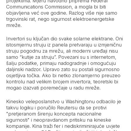
projektima. Mjeru navodno priprema Federal
Communications Commission, a mogla bi biti
objavljena već ove godine. Razlog više nije samo
trgovinski rat, nego sigurnost elektroenergetske
mreže.
Invertori su ključan dio svake solarne elektrane. Oni
istosmjernu struju iz panela pretvaraju u izmjeničnu
struju pogodnu za mrežu, ali moderni uređaji nisu
samo “kutije za struju”. Povezani su s internetom,
šalju podatke, primaju nadogradnje i omogućuju
daljinski nadzor. Upravo zato su postali sigurnosno
osjetljiva točka. Ako bi netko zlonamjerno preuzeo
kontrolu nad velikim brojem invertora, teoretski bi
mogao izazvati poremećaje u radu mreže.
Kinesko veleposlanstvo u Washingtonu odbacilo je
takvu logiku i poručilo Reutersu da se protivi
"pretjeranom širenju koncepta nacionalne
sigurnosti" i neopravdanom pritisku na kineske
kompanije. Kina traži fer i nediskriminirajuće uvjete