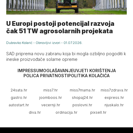
U Europi postoji potencijal razvoja
čak 51 TW agrosolarnih projekata
Dubravko Kolarić
-
Obnovljivi izvori
-
01.07.2026.
SAD priprema novu zabranu koja bi mogla ozbiljno pogoditi k
ineske proizvođače solarne opreme
IMPRESSUM
OGLAŠAVANJE
UVJETI KORIŠTENJA
POLICA PRIVATNOSTI
POLITIKA KOLAČIĆA
24sata.hr
miss7.hr
miss7mama.hr
miss7zdrava.hr
gastro.hr
joomboos.hr
shopaj24.hr
express.hr
autostart.hr
vecernji.hr
poslovni.hr
njuskalo.hr
diva.hr
ordinacija.hr
pixsell.hr