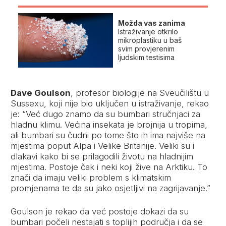
Možda vas zanima
Istraživanje otkrilo
mikroplastiku u baš
svim provjerenim
ljudskim testisima
Dave Goulson
, profesor biologije na Sveučilištu u
Sussexu, koji nije bio uključen u istraživanje, rekao
je: “Već dugo znamo da su bumbari stručnjaci za
hladnu klimu. Većina insekata je brojnija u tropima,
ali bumbari su čudni po tome što ih ima najviše na
mjestima poput Alpa i Velike Britanije. Veliki su i
dlakavi kako bi se prilagodili životu na hladnijim
mjestima. Postoje čak i neki koji žive na Arktiku. To
znači da imaju veliki problem s klimatskim
promjenama te da su jako osjetljivi na zagrijavanje.”
Goulson je rekao da već postoje dokazi da su
bumbari počeli nestajati s toplijih područja i da se