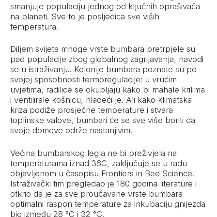
smanjuje populaciju jednog od ključnih oprašivača
na planeti. Sve to je posljedica sve viših
temperatura.
Diljem svijeta mnoge vrste bumbara pretrpjele su
pad populacije zbog globalnog zagrijavanja, navodi
se u istraživanju. Kolonije bumbara poznate su po
svojoj sposobnosti termoregulacije: u vrućim
uvjetima, radilice se okupljaju kako bi mahale krilima
i ventilirale košnicu, hladeći je. Ali kako klimatska
kriza podiže prosječne temperature i stvara
toplinske valove, bumbari će se sve više boriti da
svoje domove održe nastanjivim.
Većina bumbarskog legla ne bi preživjela na
temperaturama iznad 36C, zaključuje se u radu
objavljenom u časopisu Frontiers in Bee Science.
Istraživački tim pregledao je 180 godina literature i
otkrio da je za sve proučavane vrste bumbara
optimalni raspon temperature za inkubaciju gnijezda
bio između 28 °C i 32 °C.