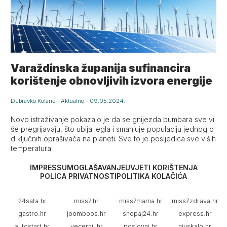
Varaždinska županija sufinancira
korištenje obnovljivih izvora energije
Dubravko Kolarić
-
Aktualno
-
09.05.2024.
Novo istraživanje pokazalo je da se gnijezda bumbara sve vi
še pregrijavaju, što ubija legla i smanjuje populaciju jednog o
d ključnih oprašivača na planeti. Sve to je posljedica sve viših
temperatura
IMPRESSUM
OGLAŠAVANJE
UVJETI KORIŠTENJA
POLICA PRIVATNOSTI
POLITIKA KOLAČIĆA
24sata.hr
miss7.hr
miss7mama.hr
miss7zdrava.hr
gastro.hr
joomboos.hr
shopaj24.hr
express.hr
autostart.hr
vecernji.hr
poslovni.hr
njuskalo.hr