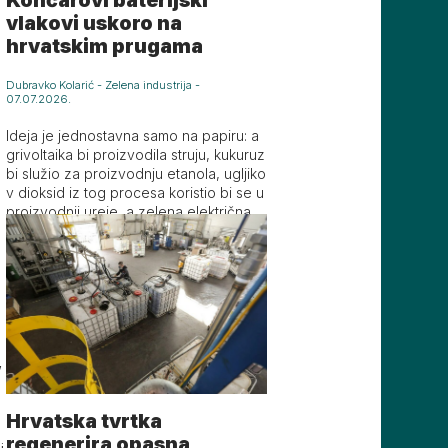
vlakovi uskoro na
hrvatskim prugama
Dubravko Kolarić
-
Zelena industrija
-
07.07.2026.
Ideja je jednostavna samo na papiru: a
grivoltaika bi proizvodila struju, kukuruz
bi služio za proizvodnju etanola, ugljiko
v dioksid iz tog procesa koristio bi se u
proizvodnji ureje, a zelena električna e
nergija pokretala bi proizvodnju vodika
i amonijaka
,
Hrvatska tvrtka
regenerira opasna