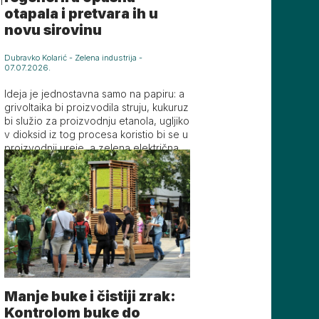
i
otapala i pretvara ih u
i
novu sirovinu
Dubravko Kolarić
-
Zelena industrija
-
07.07.2026.
Ideja je jednostavna samo na papiru: a
grivoltaika bi proizvodila struju, kukuruz
bi služio za proizvodnju etanola, ugljiko
v dioksid iz tog procesa koristio bi se u
proizvodnji ureje, a zelena električna e
nergija pokretala bi proizvodnju vodika
i amonijaka
Manje buke i čistiji zrak:
Kontrolom buke do