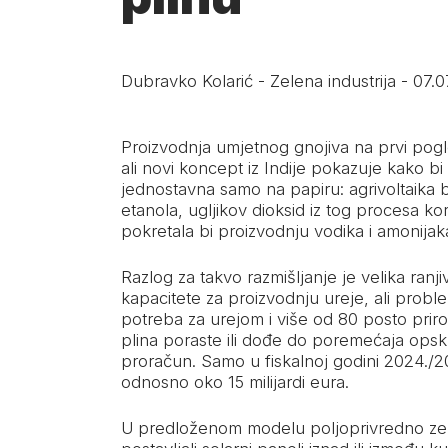
Dubravko Kolarić
-
Zelena industrija
-
07.0
Proizvodnja umjetnog gnojiva na prvi po
ali novi koncept iz Indije pokazuje kako bi s
jednostavna samo na papiru: agrivoltaika bi
etanola, ugljikov dioksid iz tog procesa kor
pokretala bi proizvodnju vodika i amonijak
Razlog za takvo razmišljanje je velika ranjiv
kapacitete za proizvodnju ureje, ali proble
potreba za urejom i više od 80 posto prirod
plina poraste ili dođe do poremećaja opskr
proračun. Samo u fiskalnoj godini 2024./20
odnosno oko 15 milijardi eura.
U predloženom modelu poljoprivredno zeml