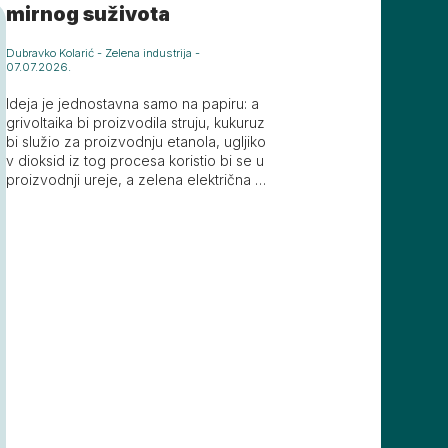
mirnog suživota
Dubravko Kolarić
-
Zelena industrija
-
07.07.2026.
Ideja je jednostavna samo na papiru: a
grivoltaika bi proizvodila struju, kukuruz
bi služio za proizvodnju etanola, ugljiko
v dioksid iz tog procesa koristio bi se u
proizvodnji ureje, a zelena električna e
nergija pokretala bi proizvodnju vodika
i amonijaka