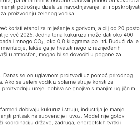
kultura, pa bi farmeri istodobno dobivali prihod od kukuruza 
manjiti potrošnju dizela za navodnjavanje, ali i opskrbljivat
e za proizvodnju zelenog vodika.
 već koristi etanol za miješanje s gorivom, a cilj od 20 posto
nut je već 2025. Jedna tona kukuruza može dati oko 400
obađa i mnogo CO₂, oko 0,8 kilograma po litri. Budući da je
mentacije, lakše ga je hvatati nego iz razrijeđenih
avrši u atmosferi, mogao bi se dovoditi u pogone za
om. Danas se on uglavnom proizvodi uz pomoć prirodnog
a. Ako se zeleni vodik iz solarne struje koristi za
 proizvodnju ureje, dobiva se gnojivo s manjim ugljičnim
.
armeri dobivaju kukuruz i struju, industrija je manje
njiti pritisak na subvencije i uvoz. Model nije gotov
ži koordinaciju države, zadruga, energetskih tvrtki i