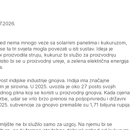
7.2026.
gled nema mnogo veze sa solarnim panelima i kukuruzom,
e ta tri svijeta mogla povezati u isti sustav. Ideja je
 proizvodila struju, kukuruz bi služio za proizvodnju
istio bi se u proizvodnji ureje, a zelena električna energija
a.
ost indijske industrije gnojiva. Indija ima značajne
m je sirovina. U 2025. uvozila je oko 27 posto svojih
nog plina koji se koristi u proizvodnji gnojiva. Kada cijena
be, udar se vrlo brzo prenosi na poljoprivredu i državni
25. subvencije za gnojivo premašile su 1,71 bilijuna rupija
jište ne bi služilo samo za uzgoj. Na njemu bi se