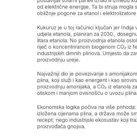
postavljali solarni paneli iznad ili između 
od električne energije. Ta bi struja mogla s
obližnje pogone za etanol i elektrolizator
Kukuruz je u toj računici ključan jer Indija
udjela etanola, planiran za 2030., doseg
litara etanola. No proizvodnja etanola osl
riječ o koncentriranom biogenom CO₂ iz fer
industrijskih dimnih plinova. Umjesto da z
proizvodnju ureje.
Najvažniji dio je povezivanje s amonijak
plina, koji služi i kao energent i kao sirovin
proizvodnju amonijaka, a CO₂ iz etanola za
otiskom i manjom ovisnošću o uvozu plina
Ekonomska logika počiva na više prihoda: f
izložena cijenama plina, a država može sma
recept, nego industrijski ekosustav koji tra
proizvođača gnojiva.