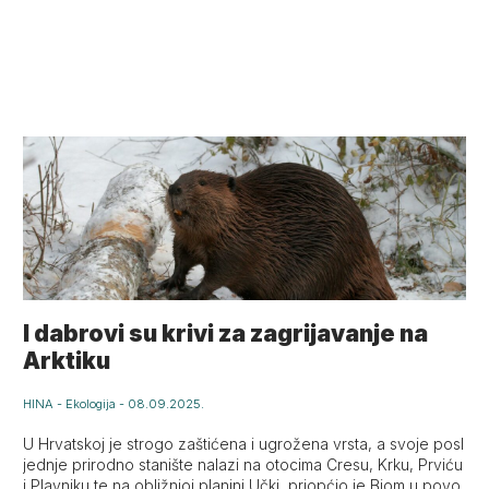
I dabrovi su krivi za zagrijavanje na
Arktiku
HINA
-
Ekologija
-
08.09.2025.
U Hrvatskoj je strogo zaštićena i ugrožena vrsta, a svoje posl
jednje prirodno stanište nalazi na otocima Cresu, Krku, Prviću
i Plavniku te na obližnjoj planini Učki, priopćio je Biom u povo