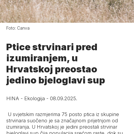
Foto:
Canva
Ptice strvinari pred
izumiranjem, u
Hrvatskoj preostao
jedino bjeloglavi sup
HINA
-
Ekologija
-
08.09.2025.
U svjetskim razmjerima 75 posto ptica iz skupine
strvinara suočeno je sa značajnom prijetnjom od
izumiranja. U Hrvatskoj je jedini preostali strvinar
bjeloglavi sup čija populacija srećom raste, dok su