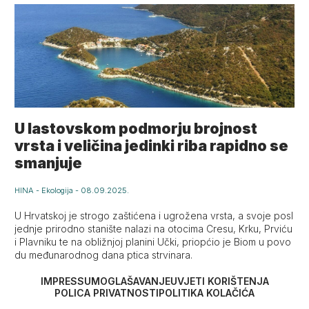
U lastovskom podmorju brojnost
vrsta i veličina jedinki riba rapidno se
smanjuje
HINA
-
Ekologija
-
08.09.2025.
U Hrvatskoj je strogo zaštićena i ugrožena vrsta, a svoje posl
jednje prirodno stanište nalazi na otocima Cresu, Krku, Prviću
i Plavniku te na obližnjoj planini Učki, priopćio je Biom u povo
du međunarodnog dana ptica strvinara.
IMPRESSUM
OGLAŠAVANJE
UVJETI KORIŠTENJA
POLICA PRIVATNOSTI
POLITIKA KOLAČIĆA