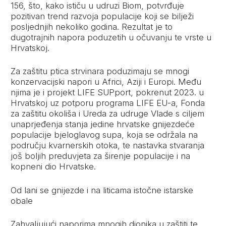
156, što, kako ističu u udruzi Biom, potvrđuje
pozitivan trend razvoja populacije koji se bilježi
posljednjih nekoliko godina. Rezultat je to
dugotrajnih napora poduzetih u očuvanju te vrste u
Hrvatskoj.
Za zaštitu ptica strvinara poduzimaju se mnogi
konzervacijski napori u Africi, Aziji i Europi. Među
njima je i projekt LIFE SUPport, pokrenut 2023. u
Hrvatskoj uz potporu programa LIFE EU-a, Fonda
za zaštitu okoliša i Ureda za udruge Vlade s ciljem
unaprjeđenja stanja jedine hrvatske gnijezdeće
populacije bjeloglavog supa, koja se održala na
području kvarnerskih otoka, te nastavka stvaranja
još boljih preduvjeta za širenje populacije i na
kopneni dio Hrvatske.
Od lani se gnijezde i na liticama istočne istarske
obale
Zahvaljujući naporima mnogih dionika u zaštiti te