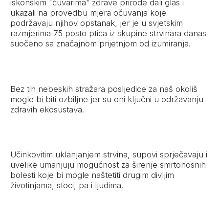
iskonskim "čuvarima" zdrave prirode dali glas i
ukazali na provedbu mjera očuvanja koje
podržavaju njihov opstanak, jer je u svjetskim
razmjerima 75 posto ptica iz skupine strvinara danas
suočeno sa značajnom prijetnjom od izumiranja.
Bez tih nebeskih stražara posljedice za naš okoliš
mogle bi biti ozbiljne jer su oni ključni u održavanju
zdravih ekosustava.
Učinkovitim uklanjanjem strvina, supovi sprječavaju i
uvelike umanjuju mogućnost za širenje smrtonosnih
bolesti koje bi mogle naštetiti drugim divljim
životinjama, stoci, pa i ljudima.