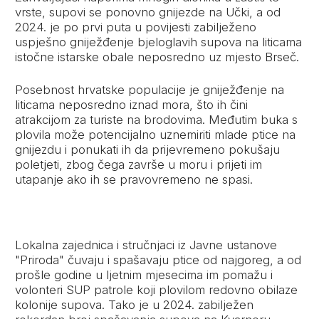
vrste, supovi se ponovno gnijezde na Učki, a od
2024. je po prvi puta u povijesti zabilježeno
uspješno gniježđenje bjeloglavih supova na liticama
istočne istarske obale neposredno uz mjesto Brseč.
Posebnost hrvatske populacije je gniježđenje na
liticama neposredno iznad mora, što ih čini
atrakcijom za turiste na brodovima. Međutim buka s
plovila može potencijalno uznemiriti mlade ptice na
gnijezdu i ponukati ih da prijevremeno pokušaju
poletjeti, zbog čega završe u moru i prijeti im
utapanje ako ih se pravovremeno ne spasi.
Lokalna zajednica i stručnjaci iz Javne ustanove
"Priroda" čuvaju i spašavaju ptice od najgoreg, a od
prošle godine u ljetnim mjesecima im pomažu i
volonteri SUP patrole koji plovilom redovno obilaze
kolonije supova. Tako je u 2024. zabilježen