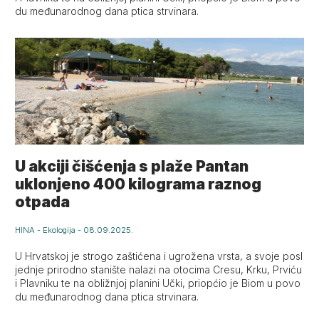
du međunarodnog dana ptica strvinara.
U akciji čišćenja s plaže Pantan
uklonjeno 400 kilograma raznog
otpada
HINA
-
Ekologija
-
08.09.2025.
U Hrvatskoj je strogo zaštićena i ugrožena vrsta, a svoje posl
jednje prirodno stanište nalazi na otocima Cresu, Krku, Prviću
i Plavniku te na obližnjoj planini Učki, priopćio je Biom u povo
du međunarodnog dana ptica strvinara.