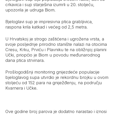
crkavica i sup starješina izumrli u 20. stoljeću,
upozorila je udruga Biom.
Bjeloglavi sup je impresivna ptica grabljivica,
raspona krila katkad i većeg od 2,5 metra.
U Hrvatskoj je strogo zaštićena i ugrožena vrsta, a
svoje posljednje prirodno stanište nalazi na otocima
Cresu, Krku, Prviću i Plavniku te na obližnjoj planini
Učki, priopćio je Biom u povodu međunarodnog
dana ptica strvinara.
Prošlogodišnji monitoring gnijezdeće populacije
bjeloglavog supa utvrdio je rekordnu brojku u ovom
stoljeću od 152 para na gniježđenju, na području
Kvarnera i Učke.
Ove godine broj parova je dodatno narastao i iznosi