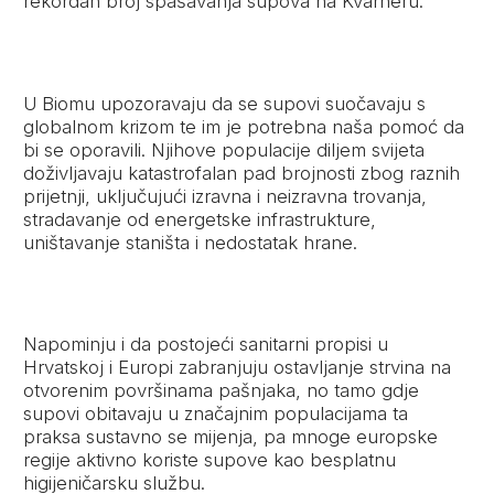
rekordan broj spašavanja supova na Kvarneru.
U Biomu upozoravaju da se supovi suočavaju s
globalnom krizom te im je potrebna naša pomoć da
bi se oporavili. Njihove populacije diljem svijeta
doživljavaju katastrofalan pad brojnosti zbog raznih
prijetnji, uključujući izravna i neizravna trovanja,
stradavanje od energetske infrastrukture,
uništavanje staništa i nedostatak hrane.
Napominju i da postojeći sanitarni propisi u
Hrvatskoj i Europi zabranjuju ostavljanje strvina na
otvorenim površinama pašnjaka, no tamo gdje
supovi obitavaju u značajnim populacijama ta
praksa sustavno se mijenja, pa mnoge europske
regije aktivno koriste supove kao besplatnu
higijeničarsku službu.