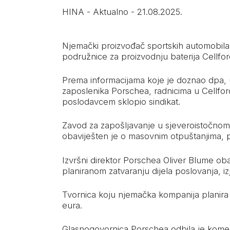
HINA
-
Aktualno
-
21.08.2025.
Njemački proizvođač sportskih automobila P
podružnice za proizvodnju baterija Cellforc
Prema informacijama koje je doznao dpa, u
zaposlenika Porschea, radnicima u Cellfor
poslodavcem sklopio sindikat.
Zavod za zapošljavanje u sjeveroistočnom g
obaviješten je o masovnim otpuštanjima, 
Izvršni direktor Porschea Oliver Blume o
planiranom zatvaranju dijela poslovanja, izj
Tvornica koju njemačka kompanija planira za
eura.
Glasnogovornica Porschea odbila je koment