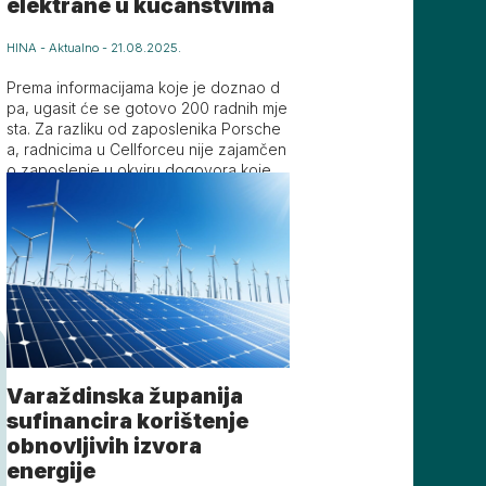
elektrane u kućanstvima
HINA
-
Aktualno
-
21.08.2025.
Prema informacijama koje je doznao d
pa, ugasit će se gotovo 200 radnih mje
a
sta. Za razliku od zaposlenika Porsche
a, radnicima u Cellforceu nije zajamčen
o zaposlenje u okviru dogovora koje je
s poslodavcem sklopio sindikat.
Varaždinska županija
sufinancira korištenje
obnovljivih izvora
energije