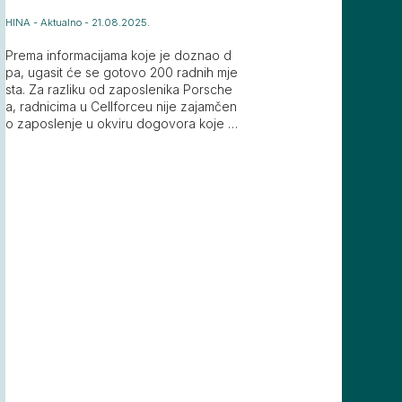
HINA
-
Aktualno
-
21.08.2025.
Prema informacijama koje je doznao d
pa, ugasit će se gotovo 200 radnih mje
sta. Za razliku od zaposlenika Porsche
a, radnicima u Cellforceu nije zajamčen
o zaposlenje u okviru dogovora koje je
s poslodavcem sklopio sindikat.