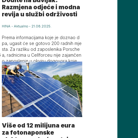
Razmjena odjeće i modna
revija u službi održivosti
HINA
-
Aktualno
-
21.08.2025.
Prema informacijama koje je doznao d
pa, ugasit će se gotovo 200 radnih mje
sta. Za razliku od zaposlenika Porsche
s
a, radnicima u Cellforceu nije zajamčen
o zaposlenje u okviru dogovora koje je
s poslodavcem sklopio sindikat.
a
Više od 12 milijuna eura
za fotonaponske