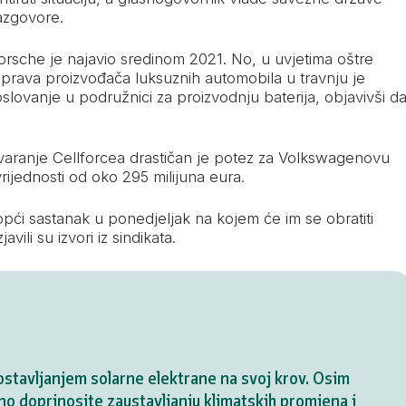
razgovore.
orsche je najavio sredinom 2021. No, u uvjetima oštre
 uprava proizvođača luksuznih automobila u travnju je
poslovanje u podružnici za proizvodnju baterija, objavivši d
varanje Cellforcea drastičan je potez za Volkswagenovu
vrijednosti od oko 295 milijuna eura.
pći sastanak u ponedjeljak na kojem će im se obratiti
avili su izvori iz sindikata.