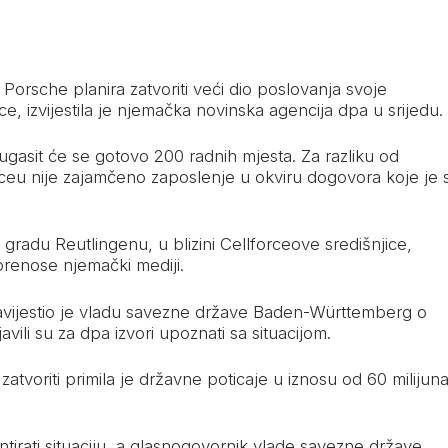
orsche planira zatvoriti veći dio poslovanja svoje
e, izvijestila je njemačka novinska agencija dpa u srijedu.
gasit će se gotovo 200 radnih mjesta. Za razliku od
ceu nije zajamčeno zaposlenje u okviru dogovora koje je 
radu Reutlingenu, u blizini Cellforceove središnjice,
prenose njemački mediji.
bavijestio je vladu savezne države Baden-Württemberg o
avili su za dpa izvori upoznati sa situacijom.
tvoriti primila je državne poticaje u iznosu od 60 milijun
irati situaciju, a glasnogovornik vlade savezne države