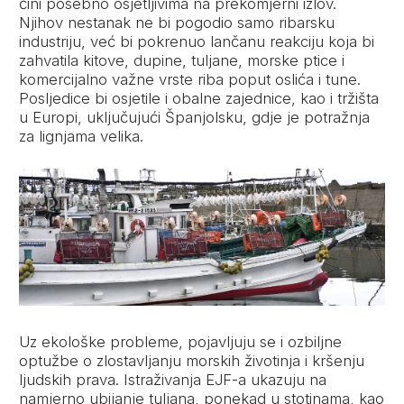
čini posebno osjetljivima na prekomjerni izlov.
Njihov nestanak ne bi pogodio samo ribarsku
industriju, već bi pokrenuo lančanu reakciju koja bi
zahvatila kitove, dupine, tuljane, morske ptice i
komercijalno važne vrste riba poput oslića i tune.
Posljedice bi osjetile i obalne zajednice, kao i tržišta
u Europi, uključujući Španjolsku, gdje je potražnja
za lignjama velika.
Uz ekološke probleme, pojavljuju se i ozbiljne
optužbe o zlostavljanju morskih životinja i kršenju
ljudskih prava. Istraživanja EJF-a ukazuju na
namjerno ubijanje tuljana, ponekad u stotinama, kao