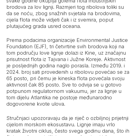
svake godine okuplja golema flota industrijskih
brodova za lov lignji. Razmjeri tog ribolova toliki su
da se noću, zbog snažnih svjetala na brodovima,
cijela flota može vidjeti čak i iz svemira, poput
plutajućeg grada usred oceana.
Prema podacima organizacije Environmental Justice
Foundation (EJF), tri četvrtine svih brodova koji na
tom području love lignje dolazi iz Kine, uz značajnu
prisutnost flota iz Tajvana i Južne Koreje. Aktivnost
je posljednjih godina naglo porasla. Između 2019. i
2024. broj sati provedenih u ribolovu povećao se za
65 posto, pri čemu je kineska flota povećala svoju
aktivnost čak 85 posto. Sve to odvija se u gotovo
potpunom regulatornom vakuumu, jer za lignje u
tom dijelu Atlantika ne postoje međunarodno
dogovorene kvote ulova.
Stručnjaci upozoravaju da je riječ o ozbiljnoj prijetnji
cijelom morskom ekosustavu. Lignje imaju vrlo
kratak životni ciklus, često svega godinu dana, što ih