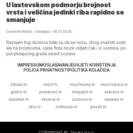
U lastovskom podmorju brojnost
vrsta i veličina jedinki riba rapidno se
smanjuje
Dubravko Kolarić
-
Ekologija
-
08.01.2026.
Razmjeri tog ribolova toliki su da se noću, zbog snažnih svjet
ala na brodovima, cijela flota može vidjeti čak i iz svemira, po
put plutajućeg grada usred oceana
IMPRESSUM
OGLAŠAVANJE
UVJETI KORIŠTENJA
POLICA PRIVATNOSTI
POLITIKA KOLAČIĆA
24sata.hr
miss7.hr
miss7mama.hr
miss7zdrava.hr
gastro.hr
joomboos.hr
shopaj24.hr
express.hr
autostart.hr
vecernji.hr
poslovni.hr
njuskalo.hr
diva.hr
ordinacija.hr
pixsell.hr
COPYRIGHT © 24sata d.o.o.