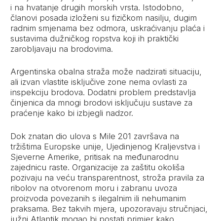
i na hvatanje drugih morskih vrsta. Istodobno,
članovi posada izloženi su fizičkom nasilju, dugim
radnim smjenama bez odmora, uskraćivanju plaća i
sustavima dužničkog ropstva koji ih praktički
zarobljavaju na brodovima.
Argentinska obalna straža može nadzirati situaciju,
ali izvan vlastite isključive zone nema ovlasti za
inspekciju brodova. Dodatni problem predstavlja
činjenica da mnogi brodovi isključuju sustave za
praćenje kako bi izbjegli nadzor.
Dok znatan dio ulova s Mile 201 završava na
tržištima Europske unije, Ujedinjenog Kraljevstva i
Sjeverne Amerike, pritisak na međunarodnu
zajednicu raste. Organizacije za zaštitu okoliša
pozivaju na veću transparentnost, stroža pravila za
ribolov na otvorenom moru i zabranu uvoza
proizvoda povezanih s ilegalnim ili nehumanim
praksama. Bez takvih mjera, upozoravaju stručnjaci,
južni Atlantik mogao bi postati primjer kako