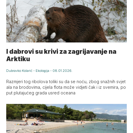
I dabrovi su krivi za zagrijavanje na
Arktiku
Dubravko Kolarić
-
Ekologija
-
08.01.2026.
Razmjeri tog ribolova toliki su da se noću, zbog snažnih svjet
ala na brodovima, cijela flota može vidjeti čak i iz svemira, po
put plutajućeg grada usred oceana