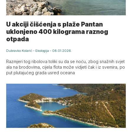
U akciji čišćenja s plaže Pantan
uklonjeno 400 kilograma raznog
otpada
Dubravko Kolarić
-
Ekologija
-
08.01.2026.
Razmjeri tog ribolova toliki su da se noću, zbog snažnih svjet
ala na brodovima, cijela flota može vidjeti čak i iz svemira, po
put plutajućeg grada usred oceana