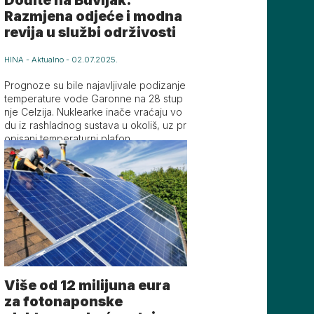
Razmjena odjeće i modna
revija u službi održivosti
HINA
-
Aktualno
-
02.07.2025.
Prognoze su bile najavljivale podizanje
temperature vode Garonne na 28 stup
nje Celzija. Nuklearke inače vraćaju vo
du iz rashladnog sustava u okoliš, uz pr
opisani temperaturni plafon.
Više od 12 milijuna eura
za fotonaponske