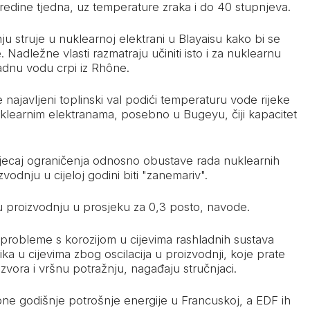
 sredine tjedna, uz temperature zraka i do 40 stupnjeva.
ju struje u nuklearnoj elektrani u Blayaisu kako bi se
. Nadležne vlasti razmatraju učiniti isto i za nuklearnu
adnu vodu crpi iz Rhône.
 najavljeni toplinski val podići temperaturu vode rijeke
nuklearnim elektranama, posebno u Bugeyu, čiji kapacitet
tjecaj ograničenja odnosno obustave rada nuklearnih
vodnju u cijeloj godini biti "zanemariv".
u proizvodnju u prosjeku za 0,3 posto, navode.
probleme s korozijom u cijevima rashladnih sustava
ika u cijevima zbog oscilacija u proizvodnji, koje prate
izvora i vršnu potražnju, nagađaju stručnjaci.
ne godišnje potrošnje energije u Francuskoj, a EDF ih