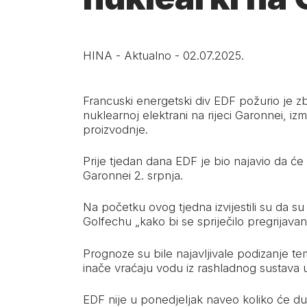
HINA
-
Aktualno
-
02.07.2025.
Francuski energetski div EDF požurio je 
nuklearnoj elektrani na rijeci Garonnei, izm
proizvodnje.
Prije tjedan dana EDF je bio najavio da će 
Garonnei 2. srpnja.
Na početku ovog tjedna izvijestili su da s
Golfechu „kako bi se spriječilo pregrijavan
Prognoze su bile najavljivale podizanje t
inače vraćaju vodu iz rashladnog sustava u
EDF nije u ponedjeljak naveo koliko će du