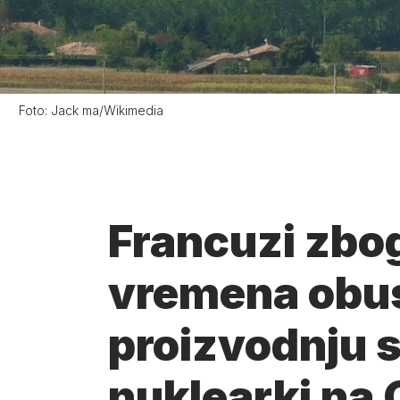
Foto:
Jack ma/Wikimedia
Francuzi zbo
vremena obus
proizvodnju s
nuklearki na