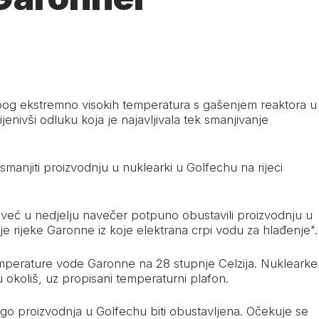
zbog ekstremno visokih temperatura s gašenjem reaktora u
ijenivši odluku koja je najavljivala tek smanjivanje
smanjiti proizvodnju u nuklearki u Golfechu na rijeci
u već u nedjelju navečer potpuno obustavili proizvodnju u
je rijeke Garonne iz koje elektrana crpi vodu za hlađenje".
emperature vode Garonne na 28 stupnje Celzija. Nuklearke
 okoliš, uz propisani temperaturni plafon.
go proizvodnja u Golfechu biti obustavljena. Očekuje se