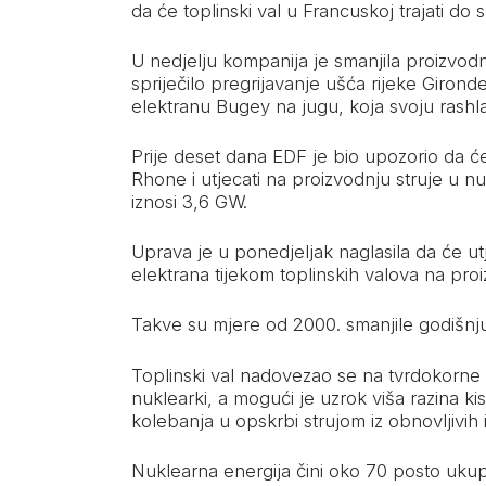
da će toplinski val u Francuskoj trajati do
U nedjelju kompanija je smanjila proizvodn
spriječilo pregrijavanje ušća rijeke Gironde
elektranu Bugey na jugu, koja svoju rashl
Prije deset dana EDF je bio upozorio da će
Rhone i utjecati na proizvodnju struje u 
iznosi 3,6 GW.
Uprava je u ponedjeljak naglasila da će u
elektrana tijekom toplinskih valova na proiz
Takve su mjere od 2000. smanjile godišnj
Toplinski val nadovezao se na tvrdokorne 
nuklearki, a mogući je uzrok viša razina kis
kolebanja u opskrbi strujom iz obnovljivih 
Nuklearna energija čini oko 70 posto ukup