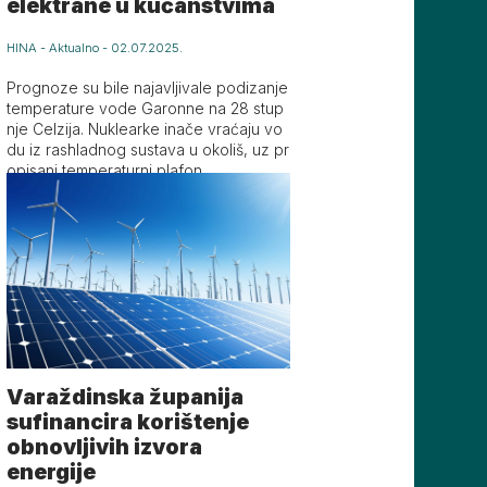
elektrane u kućanstvima
HINA
-
Aktualno
-
02.07.2025.
Prognoze su bile najavljivale podizanje
temperature vode Garonne na 28 stup
nje Celzija. Nuklearke inače vraćaju vo
du iz rashladnog sustava u okoliš, uz pr
opisani temperaturni plafon.
Varaždinska županija
sufinancira korištenje
obnovljivih izvora
energije