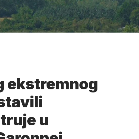
g ekstremnog
tavili
truje u
 Garonnei