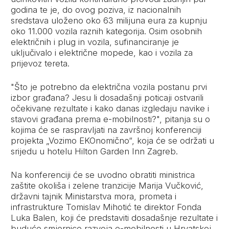
godina te je, do ovog poziva, iz nacionalnih
sredstava uloženo oko 63 milijuna eura za kupnju
oko 11.000 vozila raznih kategorija. Osim osobnih
električnih i plug in vozila, sufinanciranje je
uključivalo i električne mopede, kao i vozila za
prijevoz tereta.
"Što je potrebno da električna vozila postanu prvi
izbor građana? Jesu li dosadašnji poticaji ostvarili
očekivane rezultate i kako danas izgledaju navike i
stavovi građana prema e-mobilnosti?", pitanja su o
kojima će se raspravljati na završnoj konferenciji
projekta „Vozimo EKOnomično“, koja će se održati u
srijedu u hotelu Hilton Garden Inn Zagreb.
Na konferenciji će se uvodno obratiti ministrica
zaštite okoliša i zelene tranzicije Marija Vučković,
državni tajnik Ministarstva mora, prometa i
infrastrukture Tomislav Mihotić te direktor Fonda
Luka Balen, koji će predstaviti dosadašnje rezultate i
buduće smjernice razvoja e-mobilnosti u Hrvatskoj.