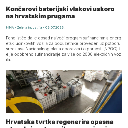
Končarovi baterijski vlakovi uskoro
na hrvatskim prugama
HINA
-
Zelena industrija
-
08.07.2026.
Fond ističe da je dosad najveći program sufinanciranja energ
etski učinkovitih vozila za poduzetnike proveden uz potporu
sredstava Nacionalnog plana oporavka i otpornosti (NPOO) t
e je odobreno sufinanciranje za više od 2000 električnih voz
ila.
Hrvatska tvrtka regenerira opasna