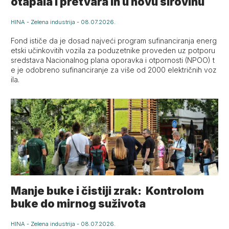
otapala i pretvara ih u novu sirovinu
HINA
-
Zelena industrija
-
08.07.2026.
Fond ističe da je dosad najveći program sufinanciranja energ
etski učinkovitih vozila za poduzetnike proveden uz potporu
sredstava Nacionalnog plana oporavka i otpornosti (NPOO) t
e je odobreno sufinanciranje za više od 2000 električnih voz
ila.
Manje buke i čistiji zrak: Kontrolom
buke do mirnog suživota
HINA
-
Zelena industrija
-
08.07.2026.