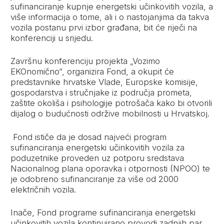
sufinanciranje kupnje energetski učinkovitih vozila, a
više informacija o tome, ali i o nastojanjima da takva
vozila postanu prvi izbor građana, bit će riječi na
konferenciji u srijedu.
Završnu konferenciju projekta „Vozimo
EKOnomično“, organizira Fond, a okupit će
predstavnike hrvatske Vlade, Europske komisije,
gospodarstva i stručnjake iz područja prometa,
zaštite okoliša i psihologije potrošača kako bi otvorili
dijalog o budućnosti održive mobilnosti u Hrvatskoj.
Fond ističe da je dosad najveći program
sufinanciranja energetski učinkovitih vozila za
poduzetnike proveden uz potporu sredstava
Nacionalnog plana oporavka i otpornosti (NPOO) te
je odobreno sufinanciranje za više od 2000
električnih vozila.
Inače, Fond programe sufinanciranja energetski
učinkovitih vozila kontinuirano provodi zadnjih par